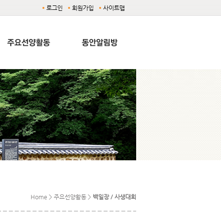
로그인
회원가입
사이트맵
Home > 주요선양활동 >
백일장 / 사생대회