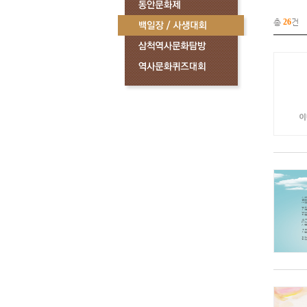
총
26
건