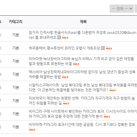
호
카테고리
제목
참가자 인적사항 한글서식(hwp)을 다운받아 작성후 jwuk0520@daum
지
기본
net 을 보내주세요
지
기본
척주동해비,평수토찬비 온라인 오행시 개최요강
비아마켓-녹내장비아그라와 녹십자 비맥스 가격 비교 없이 깊은 애정을
0
기본
말과 행동으로 표현하는 비결
맥스비아-남성정력제내과비아그라처방 없이도 남성 갱년기 증상과 성욕
9
기본
저하를 해결하는 방법
시알리스구매사이트- 남성 확대크림 추천,남성 확대크림 부작용을 우려
8
기본
다면, 더 근본적인 해결책을 찾아보는 것은 어떨까요?
러브약국이 제안하는 현명한 선택: 카마그라 직구가격과 직구 방법의 숨
7
기본
겨진 위험을 피하는 길
비아그라 구매 사이트에서 확인하는 카마그라 효과, 디시인사이드 이야
6
기본
와 카마그라 효과 없음 주장에 대한 전문가적 분석
비아마켓-카마그라 효과시간에 대한 궁금증, 디시 후기보다 정확한 정보
5
기본