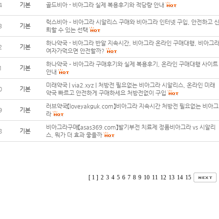
4
기본
골드비아 - 비아그라 실제 복용후기와 적당량 안내
럭스비아 – 비아그라 시알리스 구매와 비아그라 인터넷 구입, 안전하고 
3
기본
뢰할 수 있는 선택
하나약국 - 비아그라 반알 지속시간, 비아그라 온라인 구매대행, 비아그
2
기본
여자가먹으면 안전할까?
하나약국 – 비아그라 구매후기와 실제 복용후기, 온라인 구매대행 사이트
1
기본
안내
미래약국 | via2.xyz | 처방전 필요없는 비아그라 시알리스, 온라인 미래
0
기본
약국 빠르고 안전하게 구매하세요 처방전없이 구입
러브약국【loveyakguk.com】비아그라 지속시간 처방전 필요없는 비아그
9
기본
라
비아그라구매【asas369.com】발기부전 치료제 정품비아그라 vs 시알리
8
기본
스, 뭐가 더 효과 좋을까
[ 1 ]
2
3
4
5
6
7
8
9
10
11
12
13
14
15