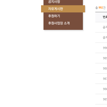
총
992
건
번
공
공
99
98
98
98
98
98