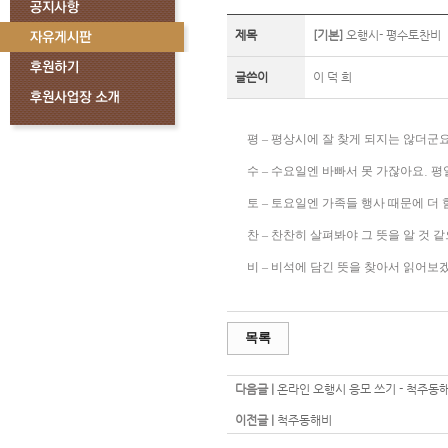
제목
[기본]
오행시- 평수토찬비
글쓴이
이 덕 희
평
–
평상시에 잘 찾게 되지는 않더군
수
–
수요일엔 바빠서 못 가잖아요
.
평
토
–
토요일엔 가족들 행사 때문에 더
찬
–
찬찬히 살펴봐야 그 뜻을 알 것 
비
–
비석에 담긴 뜻을 찾아서 읽어보
목록
다음글 |
온라인 오행시 응모 쓰기 - 척주동
이전글 |
척주동해비