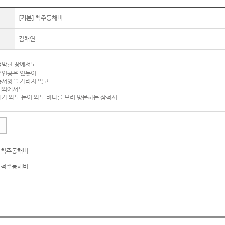
[기본]
척주동해비
김채연
 척박한 땅에서도
 주인공은 있듯이
 동서양을 가리지 않고
 해외에서도
 비가 와도 눈이 와도 바다를 보러 방문하는 삼척시
|
척주동해비
|
척주동해비