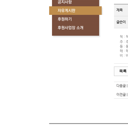
제목
글쓴이
척 :
주 :
동 :
해 :
비 :
목록
다음글 
이전글 