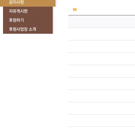
총
80
건
번호
카테고리
20
기본
제38회 백일장
19
기본
온라인 사행시
18
기본
용안당/간장암
17
기본
제3회 동안이
16
기본
제38회동안이
15
기본
2021년 정기
14
기본
2020년 연
13
기본
2020년 유적
12
기본
제37회 백일장