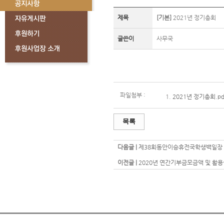
제목
[기본]
2021년 정기총회
글쓴이
사무국
파일첨부 :
1.
2021년 정기총회.pd
목록
다음글 |
제38회동안이승휴전국학생백일장 
이전글 |
2020년 연간기부금모금액 및 활