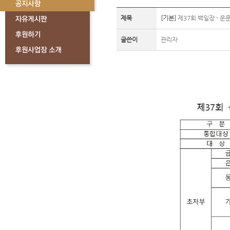
제목
[기본]
제37회 백일장 - 운
글쓴이
관리자